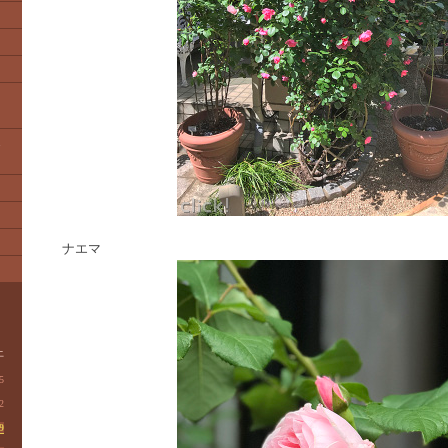
1
ナエマ
土
5
2
9