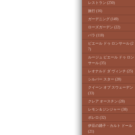
レストラン (250)
旅行 (16)
ガーデニング (149)
ローズガーデン (22)
バラ (118)
ピエール ドゥ ロンサール (2
7)
ルージュ ピエール ドゥ ロン
サール (35)
レオナルド ダ ヴィンチ (25)
シルバー スター (28)
クイーン オブ スウェーデン
(33)
クレア オースチン (28)
レモン＆ジンジャー (38)
ボレロ (32)
伊豆の踊子・カルト ドール
(21)