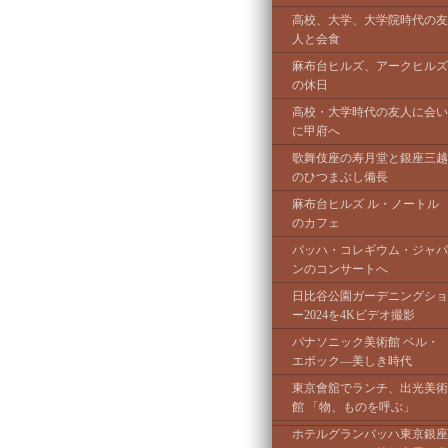
高校、大学、大学院時代の友
人と会食
麻布台ヒルズ、アークヒルズ
の休日
高校・大学時代の友人に会い
に甲府へ
歌舞伎座の寿月堂と銀座三越
のひつまぶし備長
麻布台ヒルズ ル・ノートル
のカフェ
バッハ・コレギウム・ジャパ
ンのコンサートへ
日比谷公園ガーデニングショ
ー2024を4Kビデオ撮影
パナソニック美術館 ベル・
エポック―美しき時代
東京會舘でランチ、出光美術
館 「物、ものを呼ぶ」
ホテルグランバッハ東京銀座