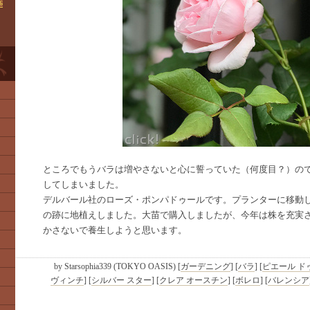
6
ところでもうバラは増やさないと心に誓っていた（何度目？）の
してしまいました。
デルバール社のローズ・ポンパドゥールです。プランターに移動
の跡に地植えしました。大苗で購入しましたが、今年は株を充実
かさないで養生しようと思います。
by
Starsophia339 (TOKYO OASIS)
[
ガーデニング
]
[
バラ
]
[
ピエール ド
ヴィンチ
]
[
シルバー スター
]
[
クレア オースチン
]
[
ボレロ
]
[
バレンシア