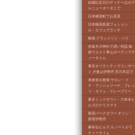
結婚記念日のディナーはホテ
ルニューオータニで
日本橋室町でお花見
日本橋高島屋フォション
ル・カフェでランチ
映画 グランメゾン・パリ
赤坂氷川神社で遅い初詣 銀
座ウエスト青山ガーデンでテ
ィータイム
東京オペラシティでコンサー
ト 夕食は伊勢丹 宮川本店で
表参道を散策 サロン・ド
テ・アンジェリーナ、ブレッ
ツ・カフェ・クレープリー
東京ミッドタウン・六本木ヒ
ルズのクリスマス
新宿パークタワー オゾン・
新宿伊勢丹
麻布台ヒルズ ルノートルで
ティータイム