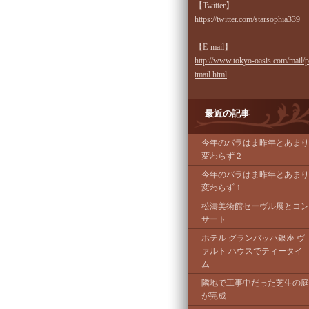
【Twitter】
https://twitter.com/starsophia339
【E-mail】
http://www.tokyo-oasis.com/mail/
tmail.html
最近の記事
今年のバラはま昨年とあまり
変わらず２
今年のバラはま昨年とあまり
変わらず１
松濤美術館セーヴル展とコン
サート
ホテル グランバッハ銀座 ヴ
ァルト ハウスでティータイ
ム
隣地で工事中だった芝生の庭
が完成