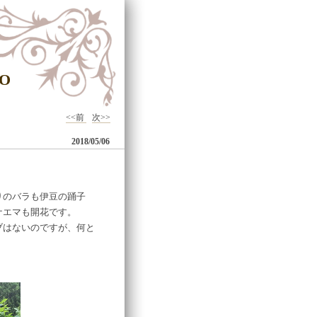
O
<<前
次>>
2018/05/06
りのバラも伊豆の踊子
ナエマも開花です。
ブはないのですが、何と