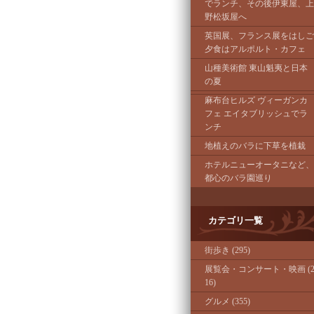
でランチ、その後伊東屋、上
野松坂屋へ
英国展、フランス展をはしご
夕食はアルポルト・カフェ
山種美術館 東山魁夷と日本
の夏
麻布台ヒルズ ヴィーガンカ
フェ エイタブリッシュでラ
ンチ
地植えのバラに下草を植栽
ホテルニューオータニなど、
都心のバラ園巡り
カテゴリ一覧
街歩き (295)
展覧会・コンサート・映画 (
16)
グルメ (355)