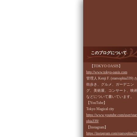
このブログについて
【TOKYO OASIS】
http://www.tokyo-oasis.com
管理人 Kenji F. (starsophia339) 
街歩き、グルメ、ガーデニン
グ、美術展、コンサート、映
などについて書いています。
【YouTube】
Tokyo Magical city
https://www.youtube.com/user/star
phia339/
【Instagram】
https://instagram.com/starsophia33