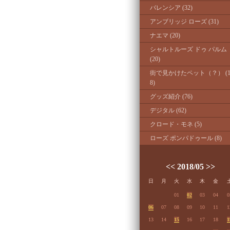
バレンシア (32)
アンブリッジ ローズ (31)
ナエマ (20)
シャルトルーズ ドゥ パルム
(20)
街で見かけたペット（？） (
8)
グッズ紹介 (76)
デジタル (62)
クロード・モネ (5)
ローズ ポンパドゥール (8)
<<
2018/05
>>
日
月
火
水
木
金
01
02
03
04
0
06
07
08
09
10
11
1
13
14
15
16
17
18
1