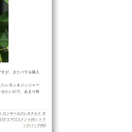
ですが、またバラを購入
したレモン＆ジンジャー
させたいので、あまり咲
ゥ ロンサール
]
[
レオナルド ダ
]
[
ナエマ
]
[
コメント(0)
｜
トラ
ックバック(0)
]